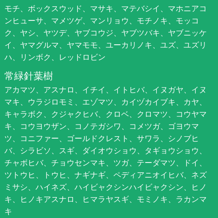
モチ、ボックスウッド、マサキ、マテバシイ、マホニアコ
ンヒューサ、マメツゲ、マンリョウ、モチノキ、モッコ
ク、ヤシ、ヤツデ、ヤブコウジ、ヤブツバキ、ヤブニッケ
イ、ヤマグルマ、ヤマモモ、ユーカリノキ、ユズ、ユズリ
ハ、リンボク、レッドロビン
常緑針葉樹
アカマツ、アスナロ、イチイ、イトヒバ、イヌガヤ、イヌ
マキ、ウラジロモミ、エゾマツ、カイヅカイブキ、カヤ、
キャラボク、クジャクヒバ、クロベ、クロマツ、コウヤマ
キ、コウヨウザン、コノテガシワ、コメツガ、ゴヨウマ
ツ、コニファー、ゴールドクレスト、サワラ、シノブヒ
バ、シラビソ、スギ、ダイオウショウ、タギョウショウ、
チャボヒバ、チョウセンマキ、ツガ、テーダマツ、ドイ、
ツトウヒ、トウヒ、ナギナギ、ペディアニオイヒバ、ネズ
ミサシ、ハイネズ、ハイビャクシンハイビャクシン、ヒノ
キ、ヒノキアスナロ、ヒマラヤスギ、モミノキ、ラカンマ
キ