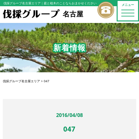
伐採グループ名古屋エリア
｜庭と植木のことならおまかせください
メニュー
名古屋
toggle
naviga
新着情報
伐採グループ名古屋エリア
>
047
2016/04/08
047