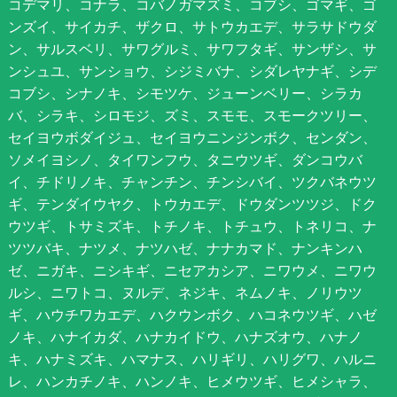
コデマリ、コナラ、コバノガマズミ、コブシ、ゴマギ、ゴ
ンズイ、サイカチ、ザクロ、サトウカエデ、サラサドウダ
ン、サルスベリ、サワグルミ、サワフタギ、サンザシ、サ
ンシュユ、サンショウ、シジミバナ、シダレヤナギ、シデ
コブシ、シナノキ、シモツケ、ジューンベリー、シラカ
バ、シラキ、シロモジ、ズミ、スモモ、スモークツリー、
セイヨウボダイジュ、セイヨウニンジンボク、センダン、
ソメイヨシノ、タイワンフウ、タニウツギ、ダンコウバ
イ、チドリノキ、チャンチン、チンシバイ、ツクバネウツ
ギ、テンダイウヤク、トウカエデ、ドウダンツツジ、ドク
ウツギ、トサミズキ、トチノキ、トチュウ、トネリコ、ナ
ツツバキ、ナツメ、ナツハゼ、ナナカマド、ナンキンハ
ゼ、ニガキ、ニシキギ、ニセアカシア、ニワウメ、ニワウ
ルシ、ニワトコ、ヌルデ、ネジキ、ネムノキ、ノリウツ
ギ、ハウチワカエデ、ハクウンボク、ハコネウツギ、ハゼ
ノキ、ハナイカダ、ハナカイドウ、ハナズオウ、ハナノ
キ、ハナミズキ、ハマナス、ハリギリ、ハリグワ、ハルニ
レ、ハンカチノキ、ハンノキ、ヒメウツギ、ヒメシャラ、