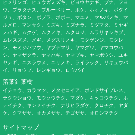
ヒメリンゴ、ヒュウガミズキ、ビヨウヤナギ、ブナ、フヨ
ウ、プラタナス、ブルーベリー、ボケ、ホオノキ、ボダイ
ジュ、ボタン、ポプラ、ポポー、マユミ、マルバノキ、マ
ルメロ、マンサク、ミズキ、ミズナラ、ミツマタ、ミヤギ
ノハギ、ムクゲ、ムクノキ、ムクロジ、ムラサキシキブ、
ムレスズメ、メギ、メグスリノキ、モクゲンジ、モクレ
ン、モミジバフウ、ヤブデマリ、ヤマグワ、ヤマコウバ
シ、ヤマザクラ、ヤマハギ、ヤマブキ、ヤマボウシ、ユキ
ヤナギ、ユスラウメ、ユリノキ、ライラック、リキュウバ
イ、リョウブ、レンギョウ、ロウバイ
落葉針葉樹
イチョウ、カラマツ、メタセコイア、ポンドサイプレス、
ラクウショウ、モウソウチク、マダケ、キッコウチク、ホ
テイチク、キンメイチク、ナリヒラダケ、クロチク、ヤダ
ケ、クマザサ、オカメザサ、チゴザサ、オロシマチク
サイトマップ