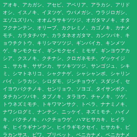
アオキ、アカガシ、アセビ、アベリア、アラカシ、アリド
オシ、イスノキ、イヌツゲ、ウバメガシ、ウラジロガシ、
エゾユズリハ、オオムラサキツツジ、オガタマノキ、オタ
フクナンテン、オリーブ、カクレミノ、カゴノキ、カナメ
モチ、カラタチバナ、カラタネオガタマ、カンツバキ、キ
ョウチクトウ、キリシマツツジ、ギンバイカ、キンメツ
ゲ、キンモクセイ、ギンモクセイ、ミモザ、ギンヨウアカ
シア、クスノキ、クチナシ、クロガネモチ、ゲッケイジ
ュ、サカキ、サザンカ、サツキツツジ、サンゴジュ、シキ
ミ、シマトネリコ、シャクナゲ、シャシャンポ、シャリン
バイ、シラカシ、シロダモ、ジンチョウゲ、スダジイ、セ
イヨウバクチノキ、センリョウ、ソヨゴ、タイサンボク、
タチカンツバキ、タブノキ、タラヨウ、チャノキ、ツゲ、
トウネズミモチ、トキワマンサク、トベラ、ナナミノキ、
ナワシログミ、ナンテン、ニッケイ、ネズミモチ、ハイノ
キ、バクチノキ、ハクチョウゲ、ハマヒサカキ、ヒイラ
ギ、ヒイラギナンテン、ヒイラギモクセイ、ヒサカキ、ピ
ラカンサス、ビワ、プリペット、ベニカナメ、ベニカナメ