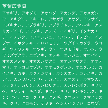
落葉広葉樹
アオギリ、アオダモ、アオハダ、アカシデ、アカメガシ
ワ、アキグミ、アキニレ、アサガラ、アサダ、アジサイ、
アズキナシ、アブラギリ、アブラチャン、アベマキ、アメ
リカデイゴ、アワブキ、アンズ、イイギリ、イタヤカエ
デ、イチジク、イヌエンジュ、イヌシデ、イヌビワ、イヌ
ブナ、イボタノキ、イロハモミジ、ウグイスカグラ、ウコ
ギ、ウチワノキ、ウツギ、ウメ、ウメモドキ、ウルシ、ウ
ワミズザクラ、エゴノキ、エノキ、エンジュ、オウバイ、
オオカメノキ、オオカンザクラ、オオシマザクラ、オオデ
マリ、オトコヨウゾメ、オオモクゲンジ、オニグルミ、カ
イノキ、カキ、ガクアジサイ、カジカエデ、カジノキ、カ
シワ、カシワバアジサイ、カツラ、ガマズミ、カマツカ、
カラタチ、カリン、カンヒザクラ、カンレンボク、キササ
ゲ、キソケイ、キハダ、キブシ、キリ、キンギンボク、キ
ンシバイ、クコ、クサギ、クヌギ、クマシデ、クマノミズ
キ、クリ、クロモジ、ケヤキ、ゲンカイツツジ、コウゾ、