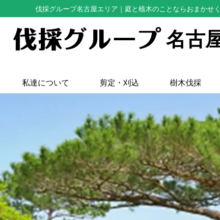
伐採グループ名古屋エリア
｜庭と植木のことならおまかせ
名古
私達について
剪定・刈込
樹木伐採