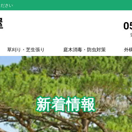
ください
屋
0
草刈り・芝生張り
庭木消毒・防虫対策
外
新着情報