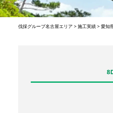
伐採グループ名古屋エリア
>
施工実績
>
愛知
8