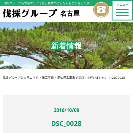
伐採グループ名古屋エリア
｜庭と植木のことならおまかせください
メニュー
名古屋
toggle
naviga
新着情報
伐採グループ名古屋エリア
>
施工実績
>
愛知県常滑市で草刈りを行いました。
>
DSC_0028
2016/10/09
DSC_0028