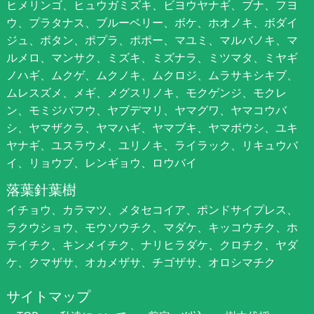
ヒメリンゴ、ヒュウガミズキ、ビヨウヤナギ、ブナ、フヨ
ウ、プラタナス、ブルーベリー、ボケ、ホオノキ、ボダイ
ジュ、ボタン、ポプラ、ポポー、マユミ、マルバノキ、マ
ルメロ、マンサク、ミズキ、ミズナラ、ミツマタ、ミヤギ
ノハギ、ムクゲ、ムクノキ、ムクロジ、ムラサキシキブ、
ムレスズメ、メギ、メグスリノキ、モクゲンジ、モクレ
ン、モミジバフウ、ヤブデマリ、ヤマグワ、ヤマコウバ
シ、ヤマザクラ、ヤマハギ、ヤマブキ、ヤマボウシ、ユキ
ヤナギ、ユスラウメ、ユリノキ、ライラック、リキュウバ
イ、リョウブ、レンギョウ、ロウバイ
落葉針葉樹
イチョウ、カラマツ、メタセコイア、ポンドサイプレス、
ラクウショウ、モウソウチク、マダケ、キッコウチク、ホ
テイチク、キンメイチク、ナリヒラダケ、クロチク、ヤダ
ケ、クマザサ、オカメザサ、チゴザサ、オロシマチク
サイトマップ