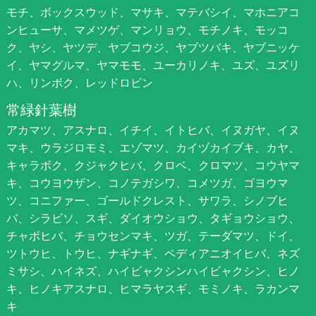
モチ、ボックスウッド、マサキ、マテバシイ、マホニアコ
ンヒューサ、マメツゲ、マンリョウ、モチノキ、モッコ
ク、ヤシ、ヤツデ、ヤブコウジ、ヤブツバキ、ヤブニッケ
イ、ヤマグルマ、ヤマモモ、ユーカリノキ、ユズ、ユズリ
ハ、リンボク、レッドロビン
常緑針葉樹
アカマツ、アスナロ、イチイ、イトヒバ、イヌガヤ、イヌ
マキ、ウラジロモミ、エゾマツ、カイヅカイブキ、カヤ、
キャラボク、クジャクヒバ、クロベ、クロマツ、コウヤマ
キ、コウヨウザン、コノテガシワ、コメツガ、ゴヨウマ
ツ、コニファー、ゴールドクレスト、サワラ、シノブヒ
バ、シラビソ、スギ、ダイオウショウ、タギョウショウ、
チャボヒバ、チョウセンマキ、ツガ、テーダマツ、ドイ、
ツトウヒ、トウヒ、ナギナギ、ペディアニオイヒバ、ネズ
ミサシ、ハイネズ、ハイビャクシンハイビャクシン、ヒノ
キ、ヒノキアスナロ、ヒマラヤスギ、モミノキ、ラカンマ
キ