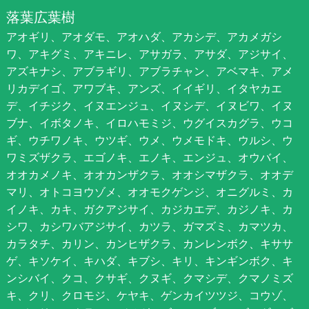
落葉広葉樹
アオギリ、アオダモ、アオハダ、アカシデ、アカメガシ
ワ、アキグミ、アキニレ、アサガラ、アサダ、アジサイ、
アズキナシ、アブラギリ、アブラチャン、アベマキ、アメ
リカデイゴ、アワブキ、アンズ、イイギリ、イタヤカエ
デ、イチジク、イヌエンジュ、イヌシデ、イヌビワ、イヌ
ブナ、イボタノキ、イロハモミジ、ウグイスカグラ、ウコ
ギ、ウチワノキ、ウツギ、ウメ、ウメモドキ、ウルシ、ウ
ワミズザクラ、エゴノキ、エノキ、エンジュ、オウバイ、
オオカメノキ、オオカンザクラ、オオシマザクラ、オオデ
マリ、オトコヨウゾメ、オオモクゲンジ、オニグルミ、カ
イノキ、カキ、ガクアジサイ、カジカエデ、カジノキ、カ
シワ、カシワバアジサイ、カツラ、ガマズミ、カマツカ、
カラタチ、カリン、カンヒザクラ、カンレンボク、キササ
ゲ、キソケイ、キハダ、キブシ、キリ、キンギンボク、キ
ンシバイ、クコ、クサギ、クヌギ、クマシデ、クマノミズ
キ、クリ、クロモジ、ケヤキ、ゲンカイツツジ、コウゾ、