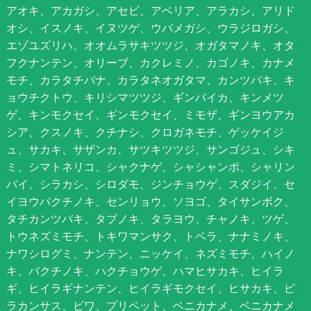
アオキ、アカガシ、アセビ、アベリア、アラカシ、アリド
オシ、イスノキ、イヌツゲ、ウバメガシ、ウラジロガシ、
エゾユズリハ、オオムラサキツツジ、オガタマノキ、オタ
フクナンテン、オリーブ、カクレミノ、カゴノキ、カナメ
モチ、カラタチバナ、カラタネオガタマ、カンツバキ、キ
ョウチクトウ、キリシマツツジ、ギンバイカ、キンメツ
ゲ、キンモクセイ、ギンモクセイ、ミモザ、ギンヨウアカ
シア、クスノキ、クチナシ、クロガネモチ、ゲッケイジ
ュ、サカキ、サザンカ、サツキツツジ、サンゴジュ、シキ
ミ、シマトネリコ、シャクナゲ、シャシャンポ、シャリン
バイ、シラカシ、シロダモ、ジンチョウゲ、スダジイ、セ
イヨウバクチノキ、センリョウ、ソヨゴ、タイサンボク、
タチカンツバキ、タブノキ、タラヨウ、チャノキ、ツゲ、
トウネズミモチ、トキワマンサク、トベラ、ナナミノキ、
ナワシログミ、ナンテン、ニッケイ、ネズミモチ、ハイノ
キ、バクチノキ、ハクチョウゲ、ハマヒサカキ、ヒイラ
ギ、ヒイラギナンテン、ヒイラギモクセイ、ヒサカキ、ピ
ラカンサス、ビワ、プリペット、ベニカナメ、ベニカナメ