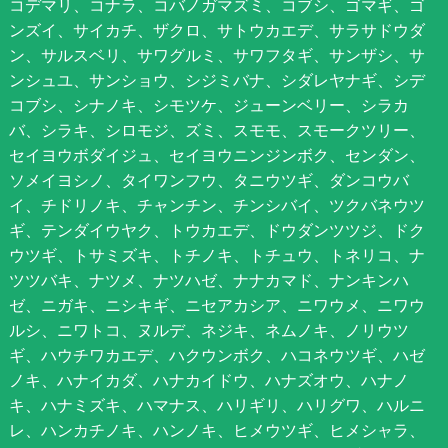
コデマリ、コナラ、コバノガマズミ、コブシ、ゴマギ、ゴ
ンズイ、サイカチ、ザクロ、サトウカエデ、サラサドウダ
ン、サルスベリ、サワグルミ、サワフタギ、サンザシ、サ
ンシュユ、サンショウ、シジミバナ、シダレヤナギ、シデ
コブシ、シナノキ、シモツケ、ジューンベリー、シラカ
バ、シラキ、シロモジ、ズミ、スモモ、スモークツリー、
セイヨウボダイジュ、セイヨウニンジンボク、センダン、
ソメイヨシノ、タイワンフウ、タニウツギ、ダンコウバ
イ、チドリノキ、チャンチン、チンシバイ、ツクバネウツ
ギ、テンダイウヤク、トウカエデ、ドウダンツツジ、ドク
ウツギ、トサミズキ、トチノキ、トチュウ、トネリコ、ナ
ツツバキ、ナツメ、ナツハゼ、ナナカマド、ナンキンハ
ゼ、ニガキ、ニシキギ、ニセアカシア、ニワウメ、ニワウ
ルシ、ニワトコ、ヌルデ、ネジキ、ネムノキ、ノリウツ
ギ、ハウチワカエデ、ハクウンボク、ハコネウツギ、ハゼ
ノキ、ハナイカダ、ハナカイドウ、ハナズオウ、ハナノ
キ、ハナミズキ、ハマナス、ハリギリ、ハリグワ、ハルニ
レ、ハンカチノキ、ハンノキ、ヒメウツギ、ヒメシャラ、