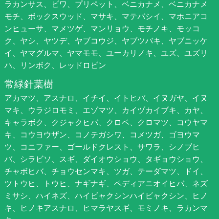
ラカンサス、ビワ、プリペット、ベニカナメ、ベニカナメ
モチ、ボックスウッド、マサキ、マテバシイ、マホニアコ
ンヒューサ、マメツゲ、マンリョウ、モチノキ、モッコ
ク、ヤシ、ヤツデ、ヤブコウジ、ヤブツバキ、ヤブニッケ
イ、ヤマグルマ、ヤマモモ、ユーカリノキ、ユズ、ユズリ
ハ、リンボク、レッドロビン
常緑針葉樹
アカマツ、アスナロ、イチイ、イトヒバ、イヌガヤ、イヌ
マキ、ウラジロモミ、エゾマツ、カイヅカイブキ、カヤ、
キャラボク、クジャクヒバ、クロベ、クロマツ、コウヤマ
キ、コウヨウザン、コノテガシワ、コメツガ、ゴヨウマ
ツ、コニファー、ゴールドクレスト、サワラ、シノブヒ
バ、シラビソ、スギ、ダイオウショウ、タギョウショウ、
チャボヒバ、チョウセンマキ、ツガ、テーダマツ、ドイ、
ツトウヒ、トウヒ、ナギナギ、ペディアニオイヒバ、ネズ
ミサシ、ハイネズ、ハイビャクシンハイビャクシン、ヒノ
キ、ヒノキアスナロ、ヒマラヤスギ、モミノキ、ラカンマ