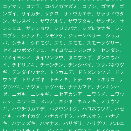
コデマリ、コナラ、コバノガマズミ、コブシ、ゴマギ、ゴ
ンズイ、サイカチ、ザクロ、サトウカエデ、サラサドウダ
ン、サルスベリ、サワグルミ、サワフタギ、サンザシ、サ
ンシュユ、サンショウ、シジミバナ、シダレヤナギ、シデ
コブシ、シナノキ、シモツケ、ジューンベリー、シラカ
バ、シラキ、シロモジ、ズミ、スモモ、スモークツリー、
セイヨウボダイジュ、セイヨウニンジンボク、センダン、
ソメイヨシノ、タイワンフウ、タニウツギ、ダンコウバ
イ、チドリノキ、チャンチン、チンシバイ、ツクバネウツ
ギ、テンダイウヤク、トウカエデ、ドウダンツツジ、ドク
ウツギ、トサミズキ、トチノキ、トチュウ、トネリコ、ナ
ツツバキ、ナツメ、ナツハゼ、ナナカマド、ナンキンハ
ゼ、ニガキ、ニシキギ、ニセアカシア、ニワウメ、ニワウ
ルシ、ニワトコ、ヌルデ、ネジキ、ネムノキ、ノリウツ
ギ、ハウチワカエデ、ハクウンボク、ハコネウツギ、ハゼ
ノキ、ハナイカダ、ハナカイドウ、ハナズオウ、ハナノ
キ、ハナミズキ、ハマナス、ハリギリ、ハリグワ、ハルニ
レ、ハンカチノキ、ハンノキ、ヒメウツギ、ヒメシャラ、