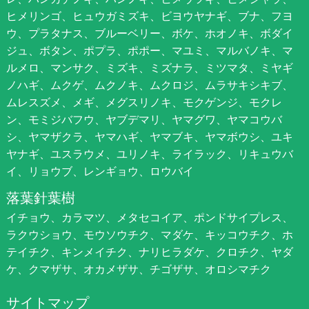
ヒメリンゴ、ヒュウガミズキ、ビヨウヤナギ、ブナ、フヨ
ウ、プラタナス、ブルーベリー、ボケ、ホオノキ、ボダイ
ジュ、ボタン、ポプラ、ポポー、マユミ、マルバノキ、マ
ルメロ、マンサク、ミズキ、ミズナラ、ミツマタ、ミヤギ
ノハギ、ムクゲ、ムクノキ、ムクロジ、ムラサキシキブ、
ムレスズメ、メギ、メグスリノキ、モクゲンジ、モクレ
ン、モミジバフウ、ヤブデマリ、ヤマグワ、ヤマコウバ
シ、ヤマザクラ、ヤマハギ、ヤマブキ、ヤマボウシ、ユキ
ヤナギ、ユスラウメ、ユリノキ、ライラック、リキュウバ
イ、リョウブ、レンギョウ、ロウバイ
落葉針葉樹
イチョウ、カラマツ、メタセコイア、ポンドサイプレス、
ラクウショウ、モウソウチク、マダケ、キッコウチク、ホ
テイチク、キンメイチク、ナリヒラダケ、クロチク、ヤダ
ケ、クマザサ、オカメザサ、チゴザサ、オロシマチク
サイトマップ