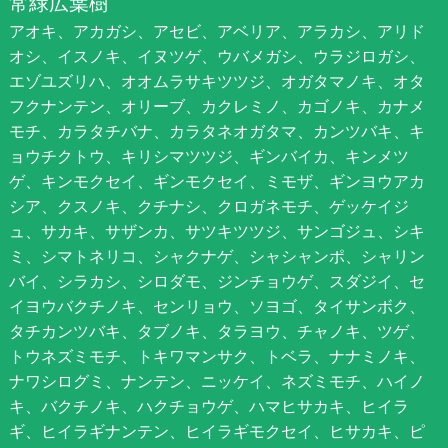
常緑広葉樹
アオキ、アカガシ、アセビ、アベリア、アラカシ、アリド
オシ、イスノキ、イヌツゲ、ウバメガシ、ウラジロガシ、
エゾユズリハ、オオムラサキツツジ、オガタマノキ、オタ
フクナンテン、オリーブ、カクレミノ、カゴノキ、カナメ
モチ、カラタチバナ、カラタネオガタマ、カンツバキ、キ
ョウチクトウ、キリシマツツジ、ギンバイカ、キンメツ
ゲ、キンモクセイ、ギンモクセイ、ミモザ、ギンヨウアカ
シア、クスノキ、クチナシ、クロガネモチ、ゲッケイジ
ュ、サカキ、サザンカ、サツキツツジ、サンゴジュ、シキ
ミ、シマトネリコ、シャクナゲ、シャシャンポ、シャリン
バイ、シラカシ、シロダモ、ジンチョウゲ、スダジイ、セ
イヨウバクチノキ、センリョウ、ソヨゴ、タイサンボク、
タチカンツバキ、タブノキ、タラヨウ、チャノキ、ツゲ、
トウネズミモチ、トキワマンサク、トベラ、ナナミノキ、
ナワシログミ、ナンテン、ニッケイ、ネズミモチ、ハイノ
キ、バクチノキ、ハクチョウゲ、ハマヒサカキ、ヒイラ
ギ、ヒイラギナンテン、ヒイラギモクセイ、ヒサカキ、ピ