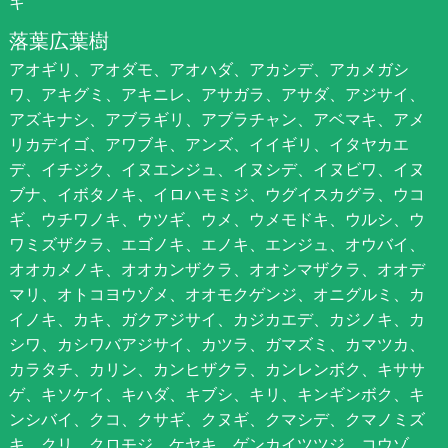
キ
落葉広葉樹
アオギリ、アオダモ、アオハダ、アカシデ、アカメガシ
ワ、アキグミ、アキニレ、アサガラ、アサダ、アジサイ、
アズキナシ、アブラギリ、アブラチャン、アベマキ、アメ
リカデイゴ、アワブキ、アンズ、イイギリ、イタヤカエ
デ、イチジク、イヌエンジュ、イヌシデ、イヌビワ、イヌ
ブナ、イボタノキ、イロハモミジ、ウグイスカグラ、ウコ
ギ、ウチワノキ、ウツギ、ウメ、ウメモドキ、ウルシ、ウ
ワミズザクラ、エゴノキ、エノキ、エンジュ、オウバイ、
オオカメノキ、オオカンザクラ、オオシマザクラ、オオデ
マリ、オトコヨウゾメ、オオモクゲンジ、オニグルミ、カ
イノキ、カキ、ガクアジサイ、カジカエデ、カジノキ、カ
シワ、カシワバアジサイ、カツラ、ガマズミ、カマツカ、
カラタチ、カリン、カンヒザクラ、カンレンボク、キササ
ゲ、キソケイ、キハダ、キブシ、キリ、キンギンボク、キ
ンシバイ、クコ、クサギ、クヌギ、クマシデ、クマノミズ
キ、クリ、クロモジ、ケヤキ、ゲンカイツツジ、コウゾ、