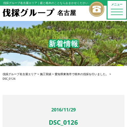
伐採グループ名古屋エリア
｜庭と植木のことならおまかせください
メニュー
名古屋
toggle
naviga
新着情報
伐採グループ名古屋エリア
>
施工実績
>
愛知県東海市で樹木の伐採を行いました。
>
DSC_0126
2016/11/29
DSC_0126