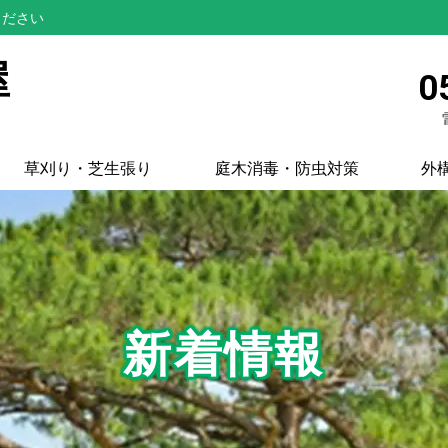
ください
屋
0
草刈り・芝生張り
庭木消毒・防虫対策
外
新着情報