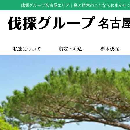
伐採グループ名古屋エリア
｜庭と植木のことならおまかせ
名古
私達について
剪定・刈込
樹木伐採