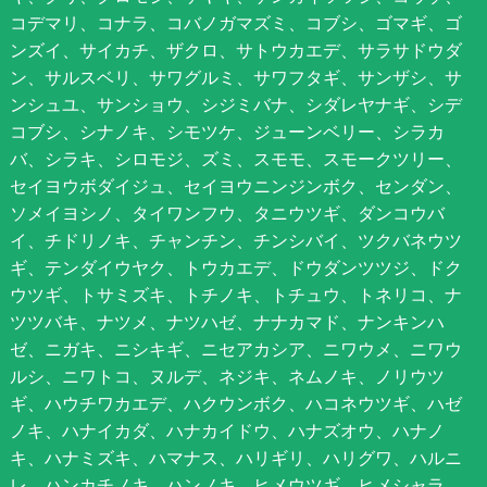
コデマリ、コナラ、コバノガマズミ、コブシ、ゴマギ、ゴ
ンズイ、サイカチ、ザクロ、サトウカエデ、サラサドウダ
ン、サルスベリ、サワグルミ、サワフタギ、サンザシ、サ
ンシュユ、サンショウ、シジミバナ、シダレヤナギ、シデ
コブシ、シナノキ、シモツケ、ジューンベリー、シラカ
バ、シラキ、シロモジ、ズミ、スモモ、スモークツリー、
セイヨウボダイジュ、セイヨウニンジンボク、センダン、
ソメイヨシノ、タイワンフウ、タニウツギ、ダンコウバ
イ、チドリノキ、チャンチン、チンシバイ、ツクバネウツ
ギ、テンダイウヤク、トウカエデ、ドウダンツツジ、ドク
ウツギ、トサミズキ、トチノキ、トチュウ、トネリコ、ナ
ツツバキ、ナツメ、ナツハゼ、ナナカマド、ナンキンハ
ゼ、ニガキ、ニシキギ、ニセアカシア、ニワウメ、ニワウ
ルシ、ニワトコ、ヌルデ、ネジキ、ネムノキ、ノリウツ
ギ、ハウチワカエデ、ハクウンボク、ハコネウツギ、ハゼ
ノキ、ハナイカダ、ハナカイドウ、ハナズオウ、ハナノ
キ、ハナミズキ、ハマナス、ハリギリ、ハリグワ、ハルニ
レ、ハンカチノキ、ハンノキ、ヒメウツギ、ヒメシャラ、