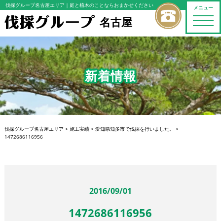
伐採グループ名古屋エリア
｜庭と植木のことならおまかせください
メニュー
名古屋
toggle
naviga
新着情報
伐採グループ名古屋エリア
>
施工実績
>
愛知県知多市で伐採を行いました。
>
1472686116956
2016/09/01
1472686116956