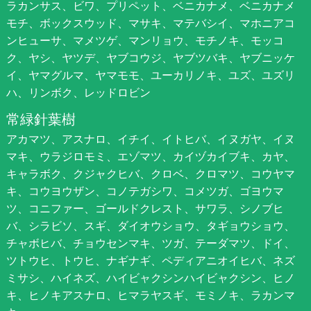
ラカンサス、ビワ、プリペット、ベニカナメ、ベニカナメ
モチ、ボックスウッド、マサキ、マテバシイ、マホニアコ
ンヒューサ、マメツゲ、マンリョウ、モチノキ、モッコ
ク、ヤシ、ヤツデ、ヤブコウジ、ヤブツバキ、ヤブニッケ
イ、ヤマグルマ、ヤマモモ、ユーカリノキ、ユズ、ユズリ
ハ、リンボク、レッドロビン
常緑針葉樹
アカマツ、アスナロ、イチイ、イトヒバ、イヌガヤ、イヌ
マキ、ウラジロモミ、エゾマツ、カイヅカイブキ、カヤ、
キャラボク、クジャクヒバ、クロベ、クロマツ、コウヤマ
キ、コウヨウザン、コノテガシワ、コメツガ、ゴヨウマ
ツ、コニファー、ゴールドクレスト、サワラ、シノブヒ
バ、シラビソ、スギ、ダイオウショウ、タギョウショウ、
チャボヒバ、チョウセンマキ、ツガ、テーダマツ、ドイ、
ツトウヒ、トウヒ、ナギナギ、ペディアニオイヒバ、ネズ
ミサシ、ハイネズ、ハイビャクシンハイビャクシン、ヒノ
キ、ヒノキアスナロ、ヒマラヤスギ、モミノキ、ラカンマ