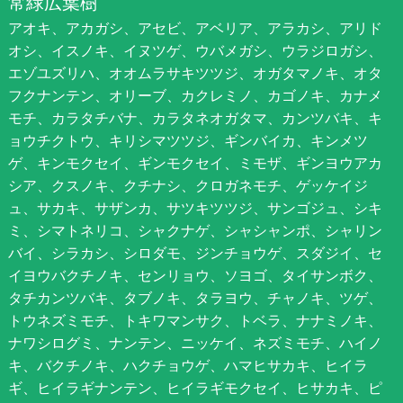
常緑広葉樹
アオキ、アカガシ、アセビ、アベリア、アラカシ、アリド
オシ、イスノキ、イヌツゲ、ウバメガシ、ウラジロガシ、
エゾユズリハ、オオムラサキツツジ、オガタマノキ、オタ
フクナンテン、オリーブ、カクレミノ、カゴノキ、カナメ
モチ、カラタチバナ、カラタネオガタマ、カンツバキ、キ
ョウチクトウ、キリシマツツジ、ギンバイカ、キンメツ
ゲ、キンモクセイ、ギンモクセイ、ミモザ、ギンヨウアカ
シア、クスノキ、クチナシ、クロガネモチ、ゲッケイジ
ュ、サカキ、サザンカ、サツキツツジ、サンゴジュ、シキ
ミ、シマトネリコ、シャクナゲ、シャシャンポ、シャリン
バイ、シラカシ、シロダモ、ジンチョウゲ、スダジイ、セ
イヨウバクチノキ、センリョウ、ソヨゴ、タイサンボク、
タチカンツバキ、タブノキ、タラヨウ、チャノキ、ツゲ、
トウネズミモチ、トキワマンサク、トベラ、ナナミノキ、
ナワシログミ、ナンテン、ニッケイ、ネズミモチ、ハイノ
キ、バクチノキ、ハクチョウゲ、ハマヒサカキ、ヒイラ
ギ、ヒイラギナンテン、ヒイラギモクセイ、ヒサカキ、ピ