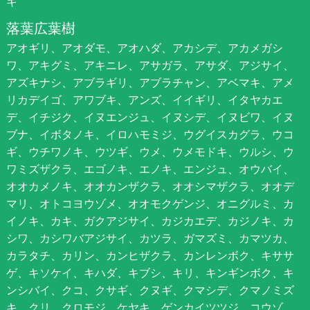
キ
落葉広葉樹
アオギリ、アオダモ、アオハダ、アカシデ、アカメガシ
ワ、アキグミ、アキニレ、アサガラ、アサダ、アジサイ、
アズキナシ、アブラギリ、アブラチャン、アベマキ、アメ
リカデイゴ、アワブキ、アンズ、イイギリ、イタヤカエ
デ、イチジク、イヌエンジュ、イヌシデ、イヌビワ、イヌ
ブナ、イボタノキ、イロハモミジ、ウグイスカグラ、ウコ
ギ、ウチワノキ、ウツギ、ウメ、ウメモドキ、ウルシ、ウ
ワミズザクラ、エゴノキ、エノキ、エンジュ、オウバイ、
オオカメノキ、オオカンザクラ、オオシマザクラ、オオデ
マリ、オトコヨウゾメ、オオモクゲンジ、オニグルミ、カ
イノキ、カキ、ガクアジサイ、カジカエデ、カジノキ、カ
シワ、カシワバアジサイ、カツラ、ガマズミ、カマツカ、
カラタチ、カリン、カンヒザクラ、カンレンボク、キササ
ゲ、キソケイ、キハダ、キブシ、キリ、キンギンボク、キ
ンシバイ、クコ、クサギ、クヌギ、クマシデ、クマノミズ
キ、クリ、クロモジ、ケヤキ、ゲンカイツツジ、コウゾ、